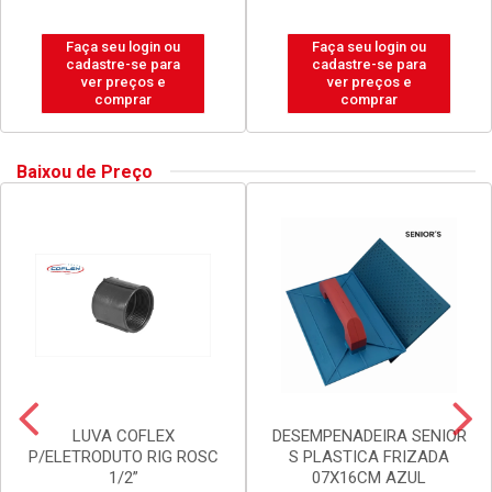
Faça seu login ou
Faça seu login ou
cadastre-se para
cadastre-se para
ver preços e
ver preços e
comprar
comprar
Baixou de Preço
LUVA COFLEX
DESEMPENADEIRA SENIOR
P/ELETRODUTO RIG ROSC
S PLASTICA FRIZADA
1/2”
07X16CM AZUL