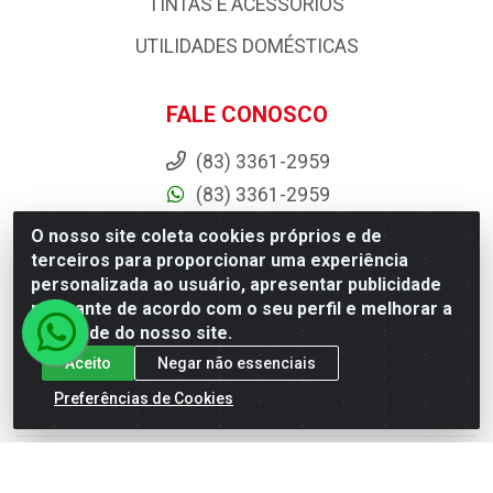
PISOS E REVESTIMENTOS
PORTAS, JANELAS E ACESSORIOS
PRODUTOS AGRÍCOLAS E ACESSÓRIOS
TINTAS E ACESSORIOS
UTILIDADES DOMÉSTICAS
O nosso site coleta cookies próprios e de
terceiros para proporcionar uma experiência
FALE CONOSCO
personalizada ao usuário, apresentar publicidade
relevante de acordo com o seu perfil e melhorar a
(83) 3361-2959
qualidade do nosso site.
(83) 3361-2959
Aceito
Negar não essenciais
comercial@dantasdistribuidora.com.br
Preferências de Cookies
dantasdistribuidoraoficial
dantasdistribuidoraltda
BAIXE JÁ O APP DA DANTAS