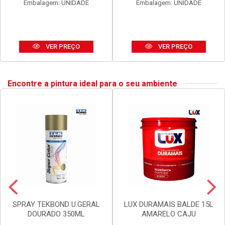
ANEL BLUKIT VEDACAO
SIFAO BLUKIT EXTEN UNIV
C/GUIA P/BACIA SANIT
SIMP 290-720MM PR
Código: 20002
Código: 30167
Embalagem: UNIDADE
Embalagem: UNIDADE
VER PREÇO
VER PREÇO
Encontre a pintura ideal para o seu ambiente