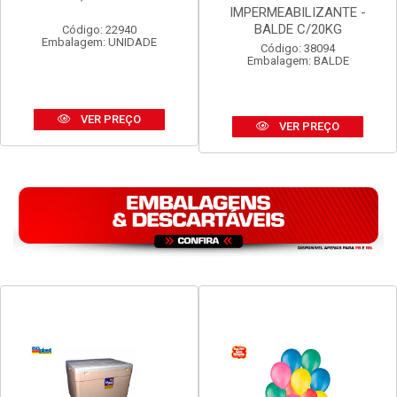
TELHA ETERNIT VOGATEX
MASSA ASFALTICA
4MM 2,44M X 50CM
VEDACIT
IMPERMEABILIZANTE -
BALDE C/20KG
Código: 22940
Embalagem: UNIDADE
Código: 38094
Embalagem: BALDE
VER PREÇO
VER PREÇO