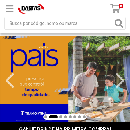
×
Receba da DANTAS DISTRIBUIDORA mensagem de
promoções e novidades em seu computador e/ou
celular!
Não permitir
Permitir
Powered by SendPulse
0