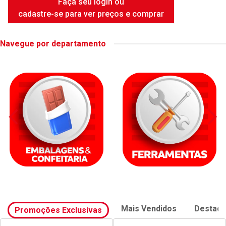
FAME DUCHA INTENSE WHITE
6500W
Código: 42414
Embalagem: UNIDADE
Faça seu login ou
cadastre-se para ver preços e comprar
Navegue por departamento