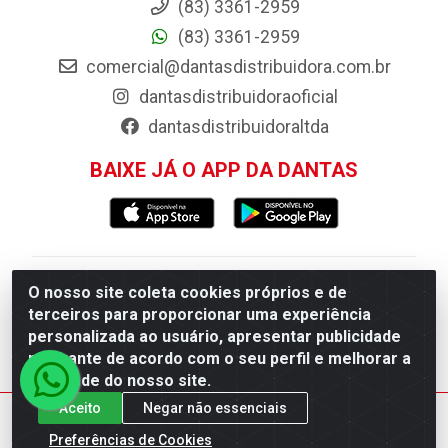
(83) 3361-2959
(83) 3361-2959
comercial@dantasdistribuidora.com.br
dantasdistribuidoraoficial
dantasdistribuidoraltda
BAIXE JÁ O APP DA DANTAS
Dantas Distribuidora - Rua Sebastião Araújo,
O nosso site coleta cookies próprios e de
terceiros para proporcionar uma experiência
404 - Centro, Esperança/PB - CEP 58.135-
personalizada ao usuário, apresentar publicidade
000 - CNPJ 09.046.825/0001-11
relevante de acordo com o seu perfil e melhorar a
qualidade do nosso site.
Aceito
Negar não essenciais
Preferências de Cookies