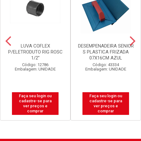
LUVA COFLEX
DESEMPENADEIRA SENIOR
P/ELETRODUTO RIG ROSC
S PLASTICA FRIZADA
1/2”
07X16CM AZUL
Código: 12786
Código: 43334
Embalagem: UNIDADE
Embalagem: UNIDADE
Faça seu login ou
Faça seu login ou
cadastre-se para
cadastre-se para
ver preços e
ver preços e
comprar
comprar