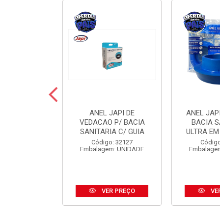
 JAPI CRIVO
ANEL JAPI DE
ANEL JAP
CM ABS CR
VEDACAO P/ BACIA
BACIA S
SANITARIA C/ GUIA
ULTRA EM
o: 31185
Código: 32127
Código
m: UNIDADE
Embalagem: UNIDADE
Embalage
R PREÇO
VER PREÇO
VE