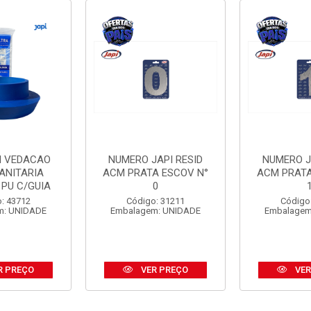
I VEDACAO
NUMERO JAPI RESID
NUMERO J
ANITARIA
ACM PRATA ESCOV N°
ACM PRATA
 PU C/GUIA
0
: 43712
Código: 31211
Código
m: UNIDADE
Embalagem: UNIDADE
Embalagem
R PREÇO
VER PREÇO
VER