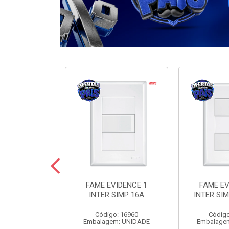
ODULARE 3
FAME EVIDENCE 1
FAME EV
IMP+2PARAL
INTER SIMP 16A
INTER SIM
10A
Código: 16960
Código
o: 7442
Embalagem: UNIDADE
Embalage
m: UNIDADE