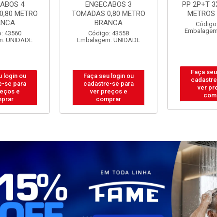
ABOS 3
PP 2P+T 3X0,75MM 5
PP 2P+T 3
0,80 METRO
METROS BRANCA
METROS
ANCA
Código: 43573
Código
Embalagem: UNIDADE
Embalagem
: 43558
m: UNIDADE
Faça seu login ou
Faça seu
 login ou
cadastre-se para
cadastre
e-se para
ver preços e
ver pr
reços e
comprar
com
prar