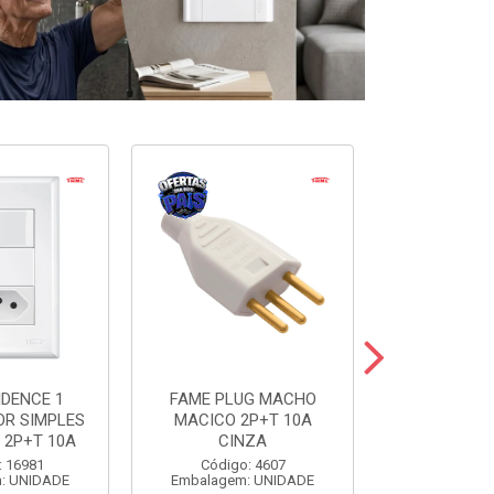
IDENCE 1
FAME PLUG MACHO
FAME PLU
OR SIMPLES
MACICO 2P+T 10A
TRIANGULAR
 2P+T 10A
CINZA
20A C
: 16981
Código: 4607
Código
: UNIDADE
Embalagem: UNIDADE
Embalagem