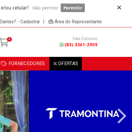
×
/ou celular!
Não permitir
Permitir
Powered by SendPulse
|
 Dantas? - Cadastrar
Área do Representante
Fale Conosco
0
(83) 3361-2959
FORNECEDORES
OFERTAS