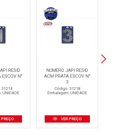
API RESID
NUMERO JAPI RESID
NUMERO JA
 ESCOV N°
ACM PRATA ESCOV N°
ACM PRE
1
3
Código:
: 31214
Código: 31218
Embalagem
: UNIDADE
Embalagem: UNIDADE
 PREÇO
VER PREÇO
VER