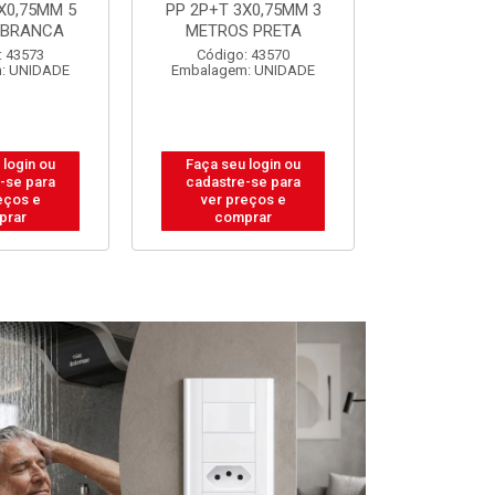
X0,75MM 3
PP 2P+T 3X0,75MM 5
PP 2P+T 3
 PRETA
METROS PRETA
METROS 
: 43570
Código: 43572
Código:
: UNIDADE
Embalagem: UNIDADE
Embalagem
 login ou
Faça seu login ou
Faça seu 
-se para
cadastre-se para
cadastre
eços e
ver preços e
ver pr
prar
comprar
comp