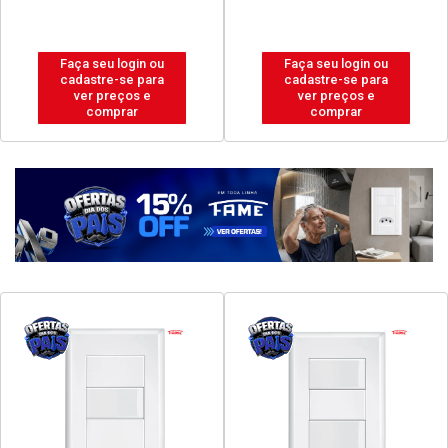
Faça seu login ou
Faça seu login ou
cadastre-se para
cadastre-se para
ver preços e
ver preços e
comprar
comprar