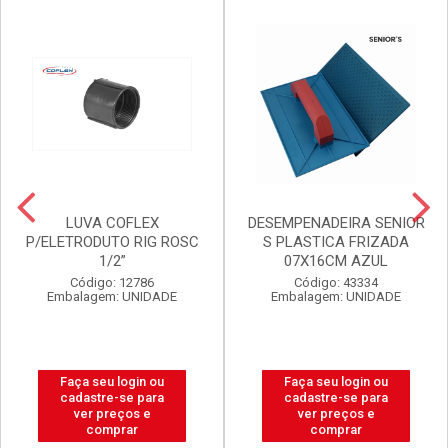
LUVA COFLEX
DESEMPENADEIRA SENIOR
P/ELETRODUTO RIG ROSC
S PLASTICA FRIZADA
1/2”
07X16CM AZUL
Código: 12786
Código: 43334
Embalagem: UNIDADE
Embalagem: UNIDADE
Faça seu login ou
Faça seu login ou
cadastre-se para
cadastre-se para
ver preços e
ver preços e
comprar
comprar