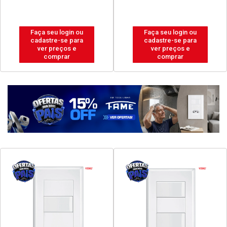
Faça seu login ou
Faça seu login ou
cadastre-se para
cadastre-se para
ver preços e
ver preços e
comprar
comprar