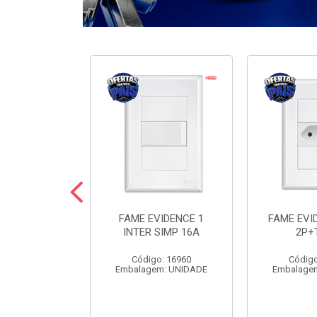
ODULARE 3
FAME EVIDENCE 1
FAME EVI
IMP+2PARAL
INTER SIMP 16A
2P+
10A
Código: 16960
Código
o: 7442
Embalagem: UNIDADE
Embalage
m: UNIDADE