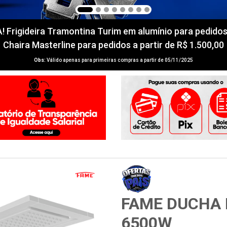
igideira Tramontina Turim em alumínio para pedidos a 
Chaira Masterline para pedidos a partir de R$ 1.500,00
Obs:
Válido apenas para primeiras compras a partir de 05/11/2025
FAME DUCHA 
6500W