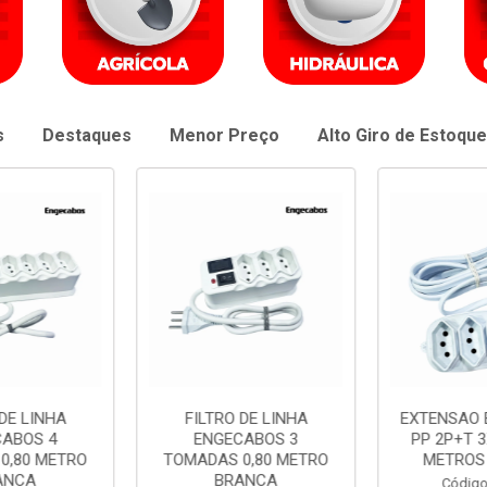
s
Destaques
Menor Preço
Alto Giro de Estoque
DE LINHA
FILTRO DE LINHA
EXTENSAO 
ABOS 4
ENGECABOS 3
PP 2P+T 3
0,80 METRO
TOMADAS 0,80 METRO
METROS
ANCA
BRANCA
Código