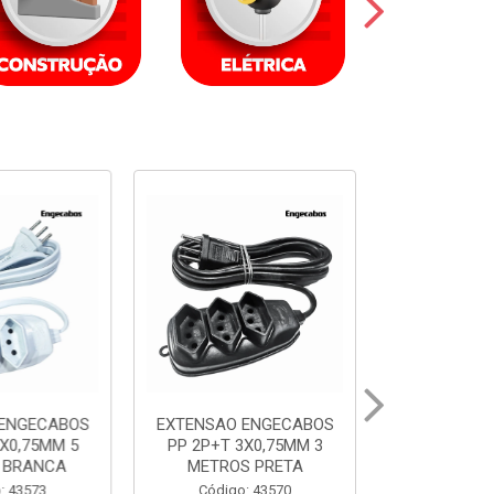
ENGECABOS
EXTENSAO ENGECABOS
EXTENSAO 
X0,75MM 5
PP 2P+T 3X0,75MM 3
PP 2P+T 3
 BRANCA
METROS PRETA
METROS
: 43573
Código: 43570
Código: