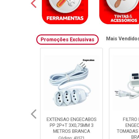
Mais Vendido
Promoções Exclusivas
 ENGECABOS
EXTENSAO ENGECABOS
FILTRO 
3X0,75MM 5
PP 2P+T 3X0,75MM 3
ENGEC
S PRETA
METROS BRANCA
TOMADAS 
BR
o: 43572
Código: 43571