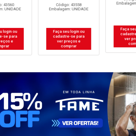
Embalagem
: 43560
Código: 43558
m: UNIDADE
Embalagem: UNIDADE
Faça seu
 login ou
Faça seu login ou
cadastre
e-se para
cadastre-se para
ver pr
reços e
ver preços e
com
prar
comprar