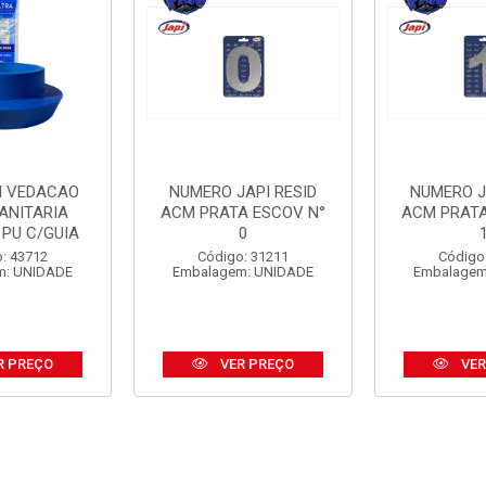
I VEDACAO
NUMERO JAPI RESID
NUMERO J
ANITARIA
ACM PRATA ESCOV N°
ACM PRATA
 PU C/GUIA
0
: 43712
Código: 31211
Código
m: UNIDADE
Embalagem: UNIDADE
Embalagem
R PREÇO
VER PREÇO
VER