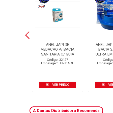
 JAPI CRIVO
ANEL JAPI DE
ANEL JAP
CM ABS CR
VEDACAO P/ BACIA
BACIA S
SANITARIA C/ GUIA
ULTRA EM
o: 31185
Código: 32127
Código
m: UNIDADE
Embalagem: UNIDADE
Embalage
R PREÇO
VER PREÇO
VE
A Dantas Distribuidora Recomenda