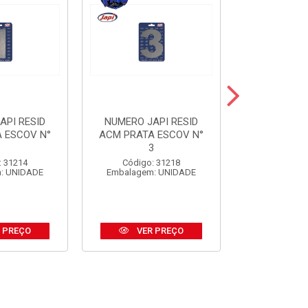
API RESID
NUMERO JAPI RESID
NUMERO JA
 ESCOV N°
ACM PRATA ESCOV N°
ACM PRE
1
3
Código:
: 31214
Código: 31218
Embalagem
: UNIDADE
Embalagem: UNIDADE
 PREÇO
VER PREÇO
VER