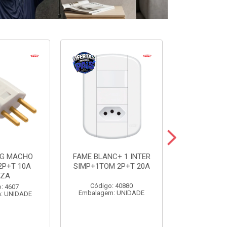
UG MACHO
FAME BLANC+ 1 INTER
FAME BLANC
2P+T 10A
SIMP+1TOM 2P+T 20A
SIMP+1TOM
NZA
Código: 40880
Código:
: 4607
Embalagem: UNIDADE
Embalagem
: UNIDADE