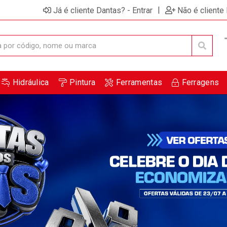
|
Já é cliente Dantas? - Entrar
Não é cliente
Hidráulica
Pintura
Ferramentas
Ferragens