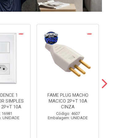
IDENCE 1
FAME PLUG MACHO
FAME PLU
OR SIMPLES
MACICO 2P+T 10A
TRIANGULAR
 2P+T 10A
CINZA
20A C
: 16981
Código: 4607
Código
: UNIDADE
Embalagem: UNIDADE
Embalagem