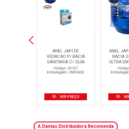
 JAPI CRIVO
ANEL JAPI DE
ANEL JAP
CM ABS CR
VEDACAO P/ BACIA
BACIA S
SANITARIA C/ GUIA
ULTRA EM
o: 31185
Código: 32127
Código
m: UNIDADE
Embalagem: UNIDADE
Embalage
R PREÇO
VER PREÇO
VE