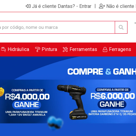
ensagem de promoções e novidades em seu computador e
|
Já é cliente Dantas? - Entrar
Não é cliente
Hidráulica
Pintura
Ferramentas
Ferragens