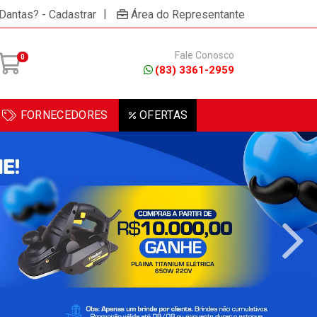
×
/ou celular!
Não permitir
Permitir
Powered by SendPulse
|
 Dantas? - Cadastrar
Área do Representante
Fale Conosco
0
(83) 3361-2959
FORNECEDORES
OFERTAS