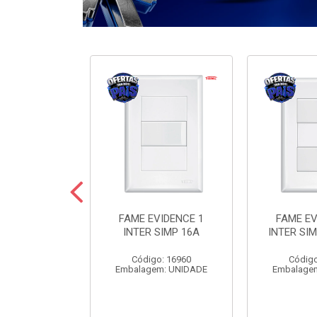
ODULARE 3
FAME EVIDENCE 1
FAME EV
IMP+2PARAL
INTER SIMP 16A
INTER SIM
10A
Código: 16960
Código
o: 7442
Embalagem: UNIDADE
Embalage
m: UNIDADE