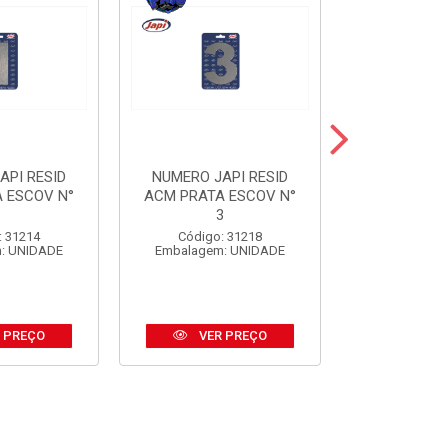
API RESID
NUMERO JAPI RESID
NUMERO JA
 ESCOV N°
ACM PRATA ESCOV N°
ACM PRE
1
3
Código:
: 31214
Código: 31218
Embalagem
: UNIDADE
Embalagem: UNIDADE
 PREÇO
VER PREÇO
VER