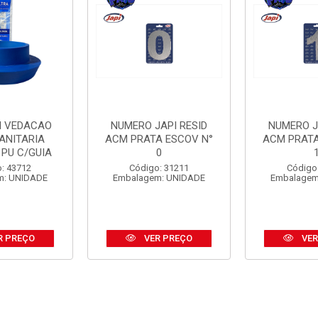
I VEDACAO
NUMERO JAPI RESID
NUMERO J
ANITARIA
ACM PRATA ESCOV N°
ACM PRATA
 PU C/GUIA
0
: 43712
Código: 31211
Código
m: UNIDADE
Embalagem: UNIDADE
Embalagem
R PREÇO
VER PREÇO
VER