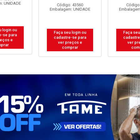
ABOS 4
ENGECABOS 3
PP 2P+T 3
0,80 METRO
TOMADAS 0,80 METRO
METROS
ANCA
BRANCA
Código
Embalagem
: 43560
Código: 43558
m: UNIDADE
Embalagem: UNIDADE
Faça seu
 login ou
Faça seu login ou
cadastre
e-se para
cadastre-se para
ver pr
reços e
ver preços e
com
prar
comprar