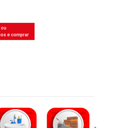
INTENSE WHITE
 ou
ços e comprar