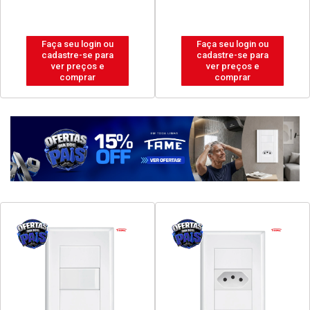
Faça seu login ou
Faça seu login ou
cadastre-se para
cadastre-se para
ver preços e
ver preços e
comprar
comprar