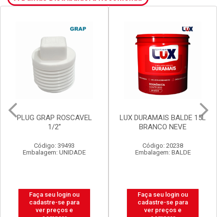
VEL
LUX DURAMAIS BALDE 15L
VALVULA GRAP
BRANCO NEVE
P/LAVATORIO S/LAD
V8 BR
Código: 20238
Código: 2920
E
Embalagem: BALDE
Embalagem: UNIDAD
Faça seu login ou
Faça seu login ou
cadastre-se para
cadastre-se para
ver preços e
ver preços e