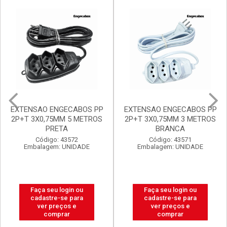
EXTENSAO ENGECABOS PP
FILTRO DE LINHA
2P+T 3X0,75MM 3 METROS
ENGECABOS 4 TOMADAS
BRANCA
0,80 METRO BRANCA
Código: 43571
Código: 43560
Embalagem: UNIDADE
Embalagem: UNIDADE
Faça seu login ou
Faça seu login ou
cadastre-se para
cadastre-se para
ver preços e
ver preços e
comprar
comprar