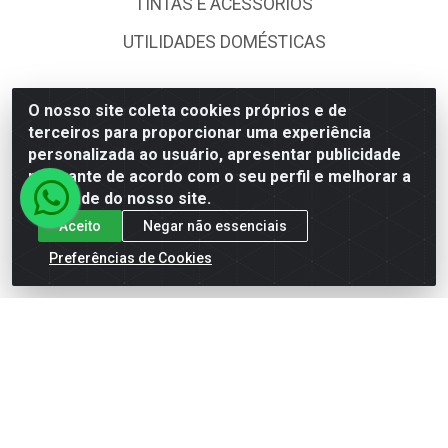
TINTAS E ACESSORIOS
UTILIDADES DOMÉSTICAS
FALE CONOSCO
O nosso site coleta cookies próprios e de
terceiros para proporcionar uma experiência
(83) 3361-2959
personalizada ao usuário, apresentar publicidade
(83) 3361-2959
relevante de acordo com o seu perfil e melhorar a
qualidade do nosso site.
comercial@dantasdistribuidora.com.br
Aceito
Negar não essenciais
dantasdistribuidoraoficial
Preferências de Cookies
dantasdistribuidoraltda
BAIXE JÁ O APP DA DANTAS
Dantas Distribuidora - Rua Sebastião Araújo, 404 -