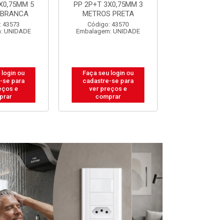
X0,75MM 3
PP 2P+T 3X0,75MM 5
PP 2P+T 3
 PRETA
METROS PRETA
METROS 
: 43570
Código: 43572
Código:
: UNIDADE
Embalagem: UNIDADE
Embalagem
 login ou
Faça seu login ou
Faça seu 
-se para
cadastre-se para
cadastre
eços e
ver preços e
ver pr
prar
comprar
comp