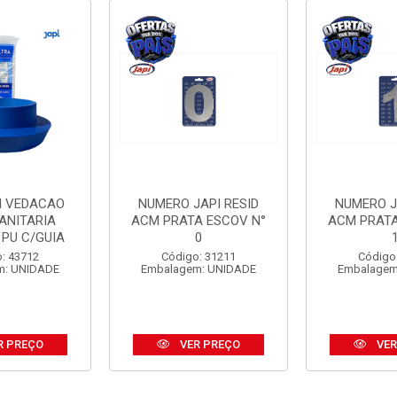
I VEDACAO
NUMERO JAPI RESID
NUMERO J
ANITARIA
ACM PRATA ESCOV N°
ACM PRATA
 PU C/GUIA
0
: 43712
Código: 31211
Código
m: UNIDADE
Embalagem: UNIDADE
Embalagem
R PREÇO
VER PREÇO
VER