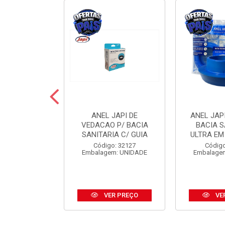
 JAPI CRIVO
ANEL JAPI DE
ANEL JAP
CM ABS CR
VEDACAO P/ BACIA
BACIA S
SANITARIA C/ GUIA
ULTRA EM
o: 31185
Código: 32127
Código
m: UNIDADE
Embalagem: UNIDADE
Embalage
R PREÇO
VER PREÇO
VE