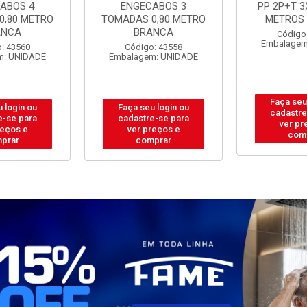
ABOS 3
PP 2P+T 3X0,75MM 5
PP 2P+T 3
0,80 METRO
METROS BRANCA
METROS
ANCA
Código: 43573
Código
Embalagem: UNIDADE
Embalagem
: 43558
m: UNIDADE
Faça seu login ou
Faça seu
 login ou
cadastre-se para
cadastre
e-se para
ver preços e
ver pr
reços e
comprar
com
prar