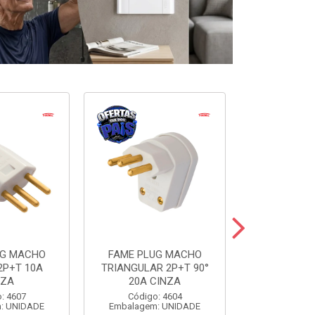
UG MACHO
FAME PLUG MACHO
FAME BLANC
2P+T 10A
TRIANGULAR 2P+T 90°
SIMP+1TOM
NZA
20A CINZA
Código:
: 4607
Código: 4604
Embalagem
: UNIDADE
Embalagem: UNIDADE