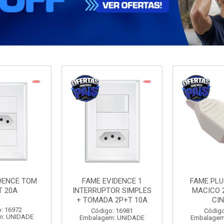
DENCE TOM
FAME EVIDENCE 1
FAME PL
T 20A
INTERRUPTOR SIMPLES
MACICO 
+ TOMADA 2P+T 10A
CI
: 16972
Código: 16981
Código
m: UNIDADE
Embalagem: UNIDADE
Embalagem