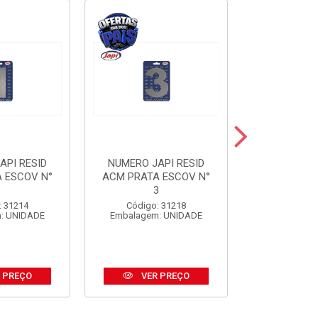
API RESID
NUMERO JAPI RESID
NUMERO JA
 ESCOV N°
ACM PRATA ESCOV N°
ACM PRE
1
3
Código:
: 31214
Código: 31218
Embalagem
: UNIDADE
Embalagem: UNIDADE
 PREÇO
VER PREÇO
VER