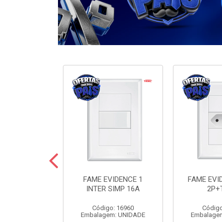
ODULARE 3
FAME EVIDENCE 1
FAME EVI
IMP+2PARAL
INTER SIMP 16A
2P+
10A
Código: 16960
Código
o: 7442
Embalagem: UNIDADE
Embalage
m: UNIDADE