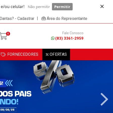
×
/ou celular!
Não permitir
Permitir
Powered by SendPulse
|
 Dantas? - Cadastrar
Área do Representante
Fale Conosco
0
(83) 3361-2959
FORNECEDORES
OFERTAS