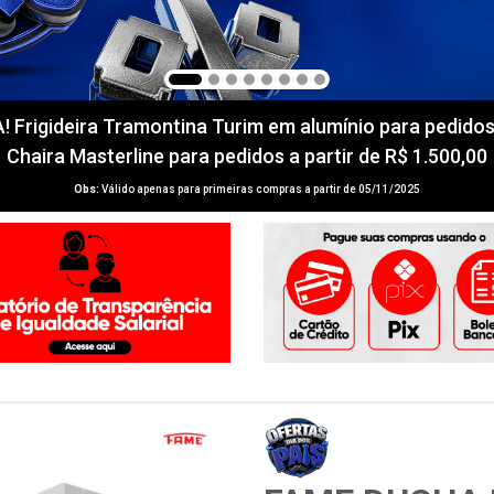
igideira Tramontina Turim em alumínio para pedidos a 
Chaira Masterline para pedidos a partir de R$ 1.500,00
Obs:
Válido apenas para primeiras compras a partir de 05/11/2025