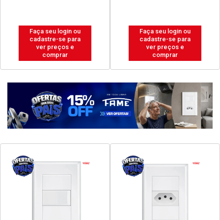
Faça seu login ou
Faça seu login ou
cadastre-se para
cadastre-se para
ver preços e
ver preços e
comprar
comprar