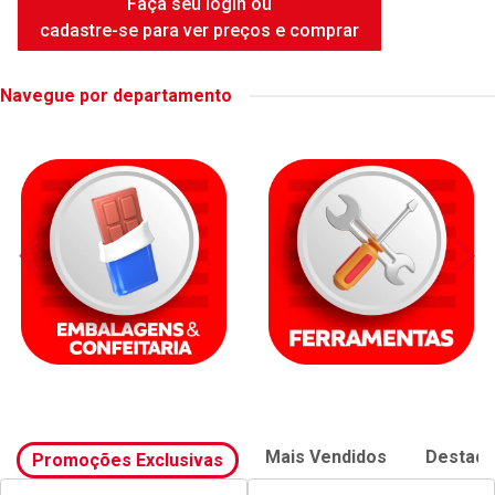
FAME DUCHA INTENSE WHITE
6500W
Código: 42414
Embalagem: UNIDADE
Faça seu login ou
cadastre-se para ver preços e comprar
Navegue por departamento