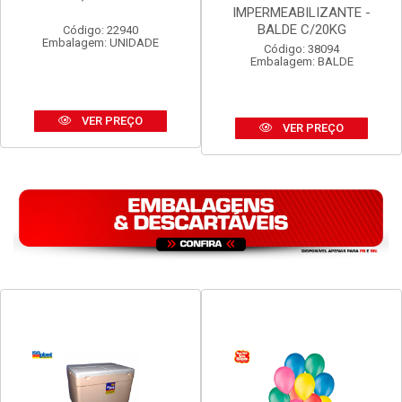
TELHA ETERNIT VOGATEX
MASSA ASFALTICA
4MM 2,44M X 50CM
VEDACIT
IMPERMEABILIZANTE -
BALDE C/20KG
Código: 22940
Embalagem: UNIDADE
Código: 38094
Embalagem: BALDE
VER PREÇO
VER PREÇO