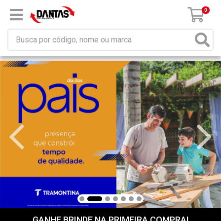
×
Receba da DANTAS DISTRIBUIDORA mensagem de
promoções e novidades em seu computador e/ou
celular!
Não permitir
Permitir
Powered by SendPulse
0