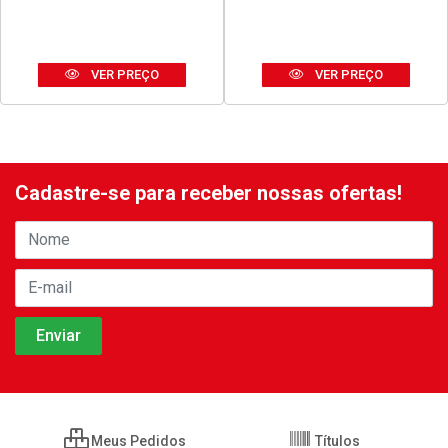
SILICONE TEKBOND
DISCO THOR CORTE FINO
ACETICO USO GERAL 50G
ACO INOX 180X1,6X23MM
BRANCO
7”
Código: 42678
Código: 42680
Embalagem: UNIDADE
Embalagem: UNIDADE
VER PREÇO
VER PREÇO
Cadastre-se para receber nossas ofertas!