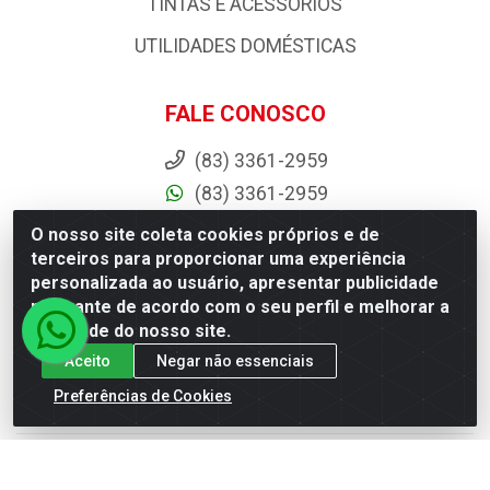
PISOS E REVESTIMENTOS
PORTAS, JANELAS E ACESSORIOS
PRODUTOS AGRÍCOLAS E ACESSÓRIOS
TINTAS E ACESSORIOS
UTILIDADES DOMÉSTICAS
O nosso site coleta cookies próprios e de
terceiros para proporcionar uma experiência
FALE CONOSCO
personalizada ao usuário, apresentar publicidade
relevante de acordo com o seu perfil e melhorar a
(83) 3361-2959
qualidade do nosso site.
(83) 3361-2959
Aceito
Negar não essenciais
comercial@dantasdistribuidora.com.br
Preferências de Cookies
dantasdistribuidoraoficial
dantasdistribuidoraltda
BAIXE JÁ O APP DA DANTAS