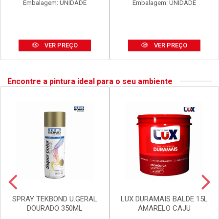
ANEL BLUKIT VEDACAO
SIFAO BLUKIT EXTEN UNIV
C/GUIA P/BACIA SANIT
SIMP 290-720MM PR
Código: 20002
Código: 30167
Embalagem: UNIDADE
Embalagem: UNIDADE
VER PREÇO
VER PREÇO
Encontre a pintura ideal para o seu ambiente