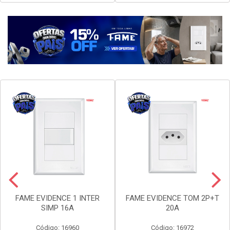
Faça seu login ou
Faça seu login ou
cadastre-se para
cadastre-se para
ver preços e
ver preços e
comprar
comprar