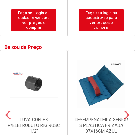
Faça seu login ou
Faça seu login ou
cadastre-se para
cadastre-se para
ver preços e
ver preços e
comprar
comprar
Baixou de Preço
LUVA COFLEX
DESEMPENADEIRA SENIOR
P/ELETRODUTO RIG ROSC
S PLASTICA FRIZADA
1/2”
07X16CM AZUL