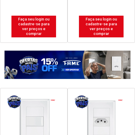
Faça seu login ou
Faça seu login ou
cadastre-se para
cadastre-se para
ver preços e
ver preços e
comprar
comprar