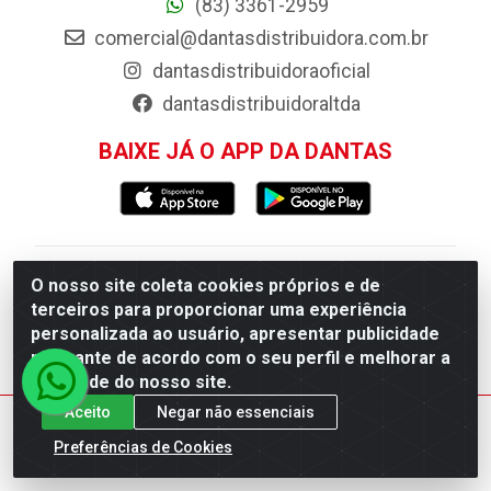
(83) 3361-2959
comercial@dantasdistribuidora.com.br
dantasdistribuidoraoficial
dantasdistribuidoraltda
BAIXE JÁ O APP DA DANTAS
Dantas Distribuidora - Rua Sebastião Araújo,
O nosso site coleta cookies próprios e de
terceiros para proporcionar uma experiência
404 - Centro, Esperança/PB - CEP 58.135-
personalizada ao usuário, apresentar publicidade
000 - CNPJ 09.046.825/0001-11
relevante de acordo com o seu perfil e melhorar a
qualidade do nosso site.
Aceito
Negar não essenciais
Preferências de Cookies