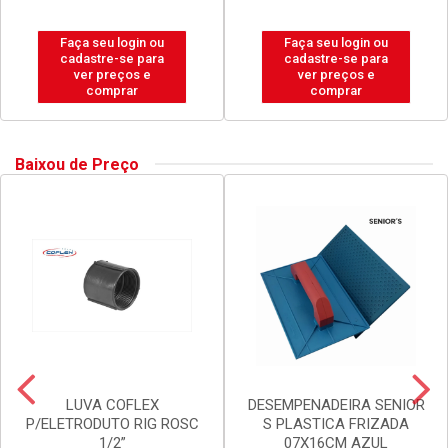
Faça seu login ou
Faça seu login ou
cadastre-se para
cadastre-se para
ver preços e
ver preços e
comprar
comprar
Baixou de Preço
LUVA COFLEX
DESEMPENADEIRA SENIOR
P/ELETRODUTO RIG ROSC
S PLASTICA FRIZADA
1/2”
07X16CM AZUL