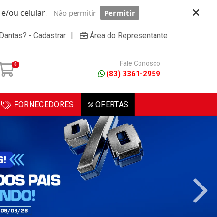
×
/ou celular!
Não permitir
Permitir
Powered by SendPulse
|
 Dantas? - Cadastrar
Área do Representante
Fale Conosco
0
(83) 3361-2959
FORNECEDORES
OFERTAS