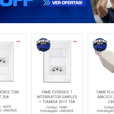
DENCE TOM
FAME EVIDENCE 1
FAME PL
T 20A
INTERRUPTOR SIMPLES
MACICO 
+ TOMADA 2P+T 10A
CI
: 16972
Código: 16981
Código
m: UNIDADE
Embalagem: UNIDADE
Embalagem