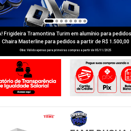
igideira Tramontina Turim em alumínio para pedidos a 
Chaira Masterline para pedidos a partir de R$ 1.500,00
Obs:
Válido apenas para primeiras compras a partir de 05/11/2025