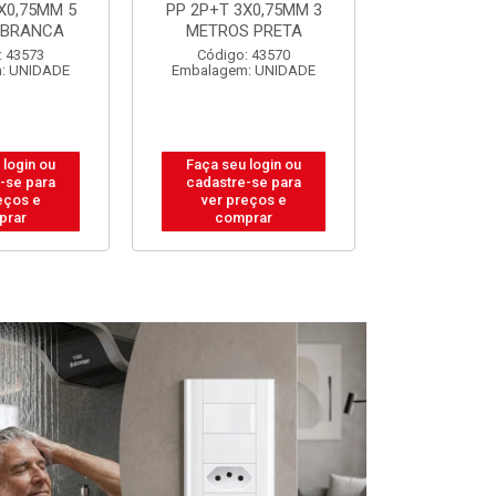
X0,75MM 3
PP 2P+T 3X0,75MM 5
PP 2P+T 3
 PRETA
METROS PRETA
METROS 
: 43570
Código: 43572
Código:
: UNIDADE
Embalagem: UNIDADE
Embalagem
 login ou
Faça seu login ou
Faça seu 
-se para
cadastre-se para
cadastre
eços e
ver preços e
ver pr
prar
comprar
comp