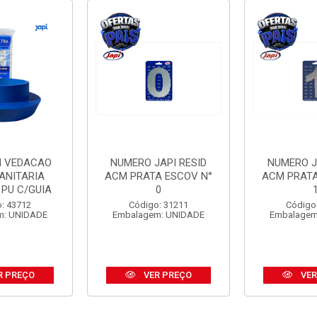
I VEDACAO
NUMERO JAPI RESID
NUMERO J
ANITARIA
ACM PRATA ESCOV N°
ACM PRATA
 PU C/GUIA
0
: 43712
Código: 31211
Código
m: UNIDADE
Embalagem: UNIDADE
Embalagem
R PREÇO
VER PREÇO
VER