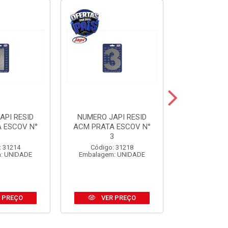
API RESID
NUMERO JAPI RESID
NUMERO JA
 ESCOV N°
ACM PRATA ESCOV N°
ACM PRE
1
3
Código:
: 31214
Código: 31218
Embalagem
: UNIDADE
Embalagem: UNIDADE
 PREÇO
VER PREÇO
VER