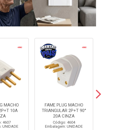
UG MACHO
FAME PLUG MACHO
FAME BLANC
2P+T 10A
TRIANGULAR 2P+T 90°
SIMP+1TOM
NZA
20A CINZA
Código:
: 4607
Código: 4604
Embalagem
: UNIDADE
Embalagem: UNIDADE