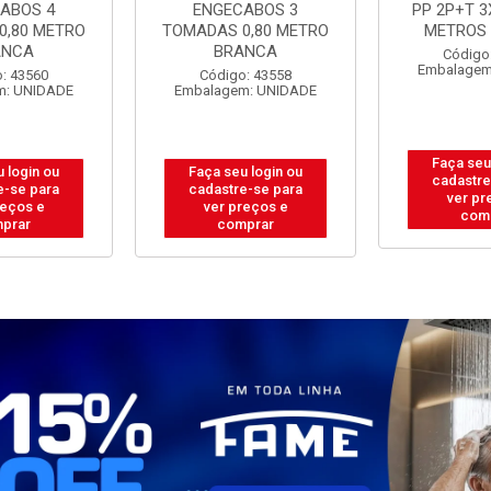
ABOS 3
PP 2P+T 3X0,75MM 5
PP 2P+T 3
0,80 METRO
METROS BRANCA
METROS
ANCA
Código: 43573
Código
Embalagem: UNIDADE
Embalagem
: 43558
m: UNIDADE
Faça seu login ou
Faça seu
 login ou
cadastre-se para
cadastre
e-se para
ver preços e
ver pr
reços e
comprar
com
prar