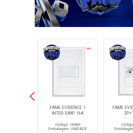
ODULARE 3
FAME EVIDENCE 1
FAME EVI
IMP+2PARAL
INTER SIMP 16A
2P+
10A
Código: 16960
Código
o: 7442
Embalagem: UNIDADE
Embalage
m: UNIDADE