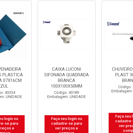
PENADEIRA
CAIXA LUCONI
CHUVEIRO
S PLASTICA
SIFONADA QUADRADA
PLAST 3
A 07X16CM
BRANCA
BRA
AZUL
100X100X50MM
Código:
Embalagem:
o: 43334
Código: 40189
em: UNIDADE
Embalagem: UNIDADE
Faça seu 
eu login ou
Faça seu login ou
cadastre-
re-se para
cadastre-se para
ver pre
preços e
ver preços e
comp
mprar
comprar