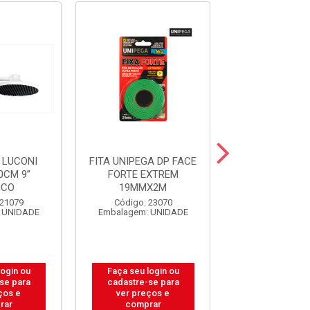
 LUCONI
FITA UNIPEGA DP FACE
GUIA TOLE
0CM 9”
FORTE EXTREM
P/PORTAO S
NCO
19MMX2M
20X40
 21079
Código: 23070
Código: 31
 UNIDADE
Embalagem: UNIDADE
Embalagem: U
login ou
Faça seu login ou
Faça seu log
se para
cadastre-se para
cadastre-se
ços e
ver preços e
ver preços
rar
comprar
compra