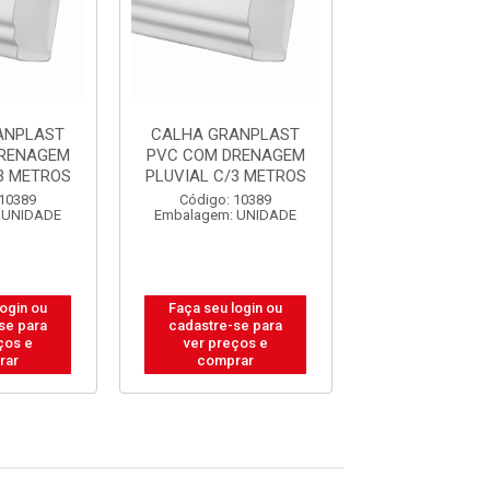
ANPLAST
CALHA GRANPLAST
CALHA GRAN
DRENAGEM
PVC COM DRENAGEM
PVC COM DR
3 METROS
PLUVIAL C/3 METROS
PLUVIAL C/3 
 10389
Código: 10389
Código: 10
 UNIDADE
Embalagem: UNIDADE
Embalagem: U
login ou
Faça seu login ou
Faça seu log
se para
cadastre-se para
cadastre-se 
ços e
ver preços e
ver preços
rar
comprar
comprar