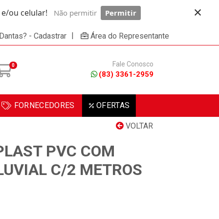
×
/ou celular!
Não permitir
Permitir
Powered by SendPulse
|
 Dantas? - Cadastrar
Área do Representante
Fale Conosco
0
(83) 3361-2959
FORNECEDORES
OFERTAS
VOLTAR
PLAST PVC COM
UVIAL C/2 METROS