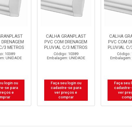
GRANPLAST
CALHA GRANPLAST
CALHA GR
 DRENAGEM
PVC COM DRENAGEM
PVC COM 
 C/3 METROS
PLUVIAL C/3 METROS
PLUVIAL C/
o: 10389
Código: 10389
Código:
em: UNIDADE
Embalagem: UNIDADE
Embalagem:
u login ou
Faça seu login ou
Faça seu 
re-se para
cadastre-se para
cadastre-
preços e
ver preços e
ver pre
mprar
comprar
comp