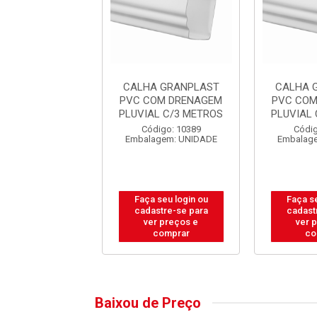
A GRANPLAST
CALHA GRANPLAST
CALHA 
OM DRENAGEM
PVC COM DRENAGEM
PVC COM
AL C/3 METROS
PLUVIAL C/3 METROS
PLUVIAL
digo: 10389
Código: 10389
Códig
agem: UNIDADE
Embalagem: UNIDADE
Embalag
 seu login ou
Faça seu login ou
Faça se
astre-se para
cadastre-se para
cadast
er preços e
ver preços e
ver 
comprar
comprar
co
Baixou de Preço