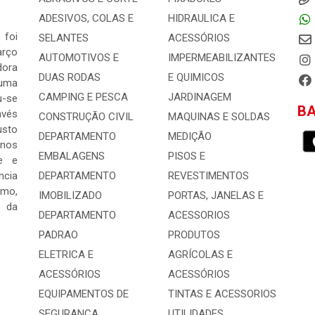
ADESIVOS, COLAS E
HIDRAULICA E
 foi
SELANTES
ACESSÓRIOS
arço
AUTOMOTIVOS E
IMPERMEABILIZANTES
dora
DUAS RODAS
E QUIMICOS
 uma
CAMPING E PESCA
JARDINAGEM
-se
BA
avés
CONSTRUÇÃO CIVIL
MAQUINAS E SOLDAS
usto
DEPARTAMENTO
MEDIÇÃO
 nos
EMBALAGENS
PISOS E
e e
ncia
DEPARTAMENTO
REVESTIMENTOS
mo,
IMOBILIZADO
PORTAS, JANELAS E
s da
DEPARTAMENTO
ACESSORIOS
PADRAO
PRODUTOS
ELETRICA E
AGRÍCOLAS E
ACESSÓRIOS
ACESSÓRIOS
EQUIPAMENTOS DE
TINTAS E ACESSORIOS
SEGURANCA
UTILIDADES