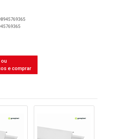
898945769365
8945769365
 ou
ços e comprar