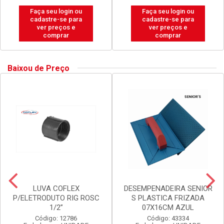
Faça seu login ou
Faça seu login ou
cadastre-se para
cadastre-se para
ver preços e
ver preços e
comprar
comprar
Baixou de Preço
LUVA COFLEX
DESEMPENADEIRA SENIOR
P/ELETRODUTO RIG ROSC
S PLASTICA FRIZADA
1/2”
07X16CM AZUL
Código: 12786
Código: 43334