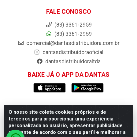
FALE CONOSCO
(83) 3361-2959
(83) 3361-2959
comercial@dantasdistribuidora.com.br
dantasdistribuidoraoficial
dantasdistribuidoraltda
BAIXE JÁ O APP DA DANTAS
Dantas Distribuidora - Rua Sebastião Araújo, 404 -
O nosso site coleta cookies próprios e de
terceiros para proporcionar uma experiência
Centro, Esperança/PB - CEP 58.135-000 - CNPJ
personalizada ao usuário, apresentar publicidade
09.046.825/0001-11
relevante de acordo com o seu perfil e melhorar a