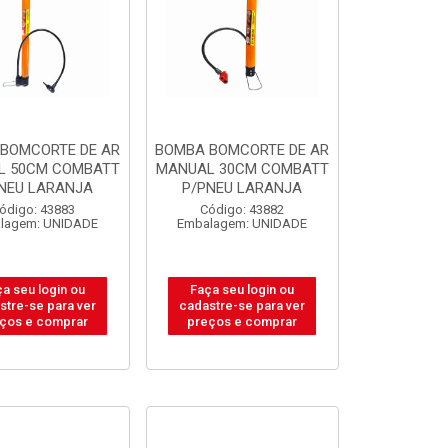
BOMCORTE DE AR
BOMBA BOMCORTE DE AR
L 50CM COMBATT
MANUAL 30CM COMBATT
NEU LARANJA
P/PNEU LARANJA
ódigo: 43883
Código: 43882
lagem: UNIDADE
Embalagem: UNIDADE
a seu login ou
Faça seu login ou
stre-se para ver
cadastre-se para ver
ços e comprar
preços e comprar