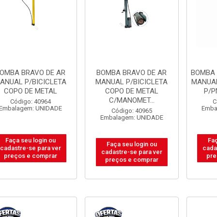
OMBA BRAVO DE AR
BOMBA BRAVO DE AR
BOMBA 
ANUAL P/BICICLETA
MANUAL P/BICICLETA
MANUA
COPO DE METAL
COPO DE METAL
P/P
C/MANOMET...
Código: 40964
C
Embalagem: UNIDADE
Emba
Código: 40965
Embalagem: UNIDADE
Faça seu login ou
Faç
Faça seu login ou
cadastre-se para ver
cada
cadastre-se para ver
preços e comprar
pre
preços e comprar