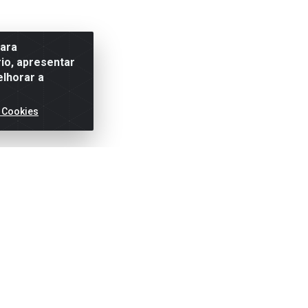
para
io, apresentar
elhorar a
 Cookies