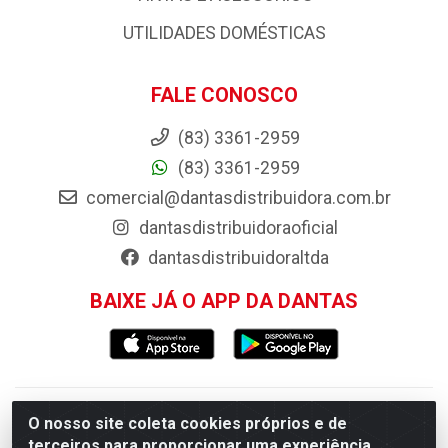
UTILIDADES DOMÉSTICAS
FALE CONOSCO
(83) 3361-2959
(83) 3361-2959
comercial@dantasdistribuidora.com.br
dantasdistribuidoraoficial
dantasdistribuidoraltda
BAIXE JÁ O APP DA DANTAS
Dantas Distribuidora - Rua Sebastião Araújo, 404 -
O nosso site coleta cookies próprios e de
terceiros para proporcionar uma experiência