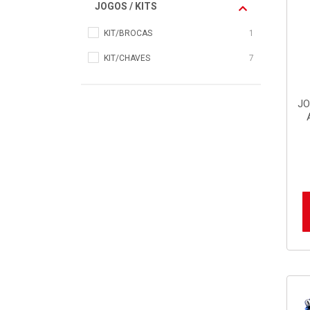
JOGOS / KITS
KIT/BROCAS
1
KIT/CHAVES
7
JO