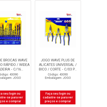
DE BROCAS WAVE
JOGO WAVE PLUS DE
O RÁPIDO / WIDEA
ALICATES UNIVERSAL /
DEIRA - C/16...
BICO / CORTE - C/03 P...
ódigo: 43090
Código: 43093
balagem: JOGO
Embalagem: JOGO
a seu login ou
Faça seu login ou
stre-se para ver
cadastre-se para ver
ços e comprar
preços e comprar