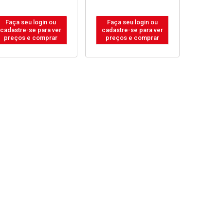
Faça seu login ou
Faça seu login ou
cadastre-se para ver
cadastre-se para ver
preços e comprar
preços e comprar