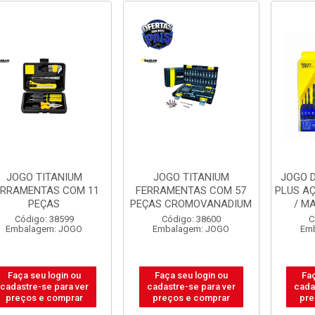
JOGO TITANIUM
JOGO TITANIUM
JOGO 
ERRAMENTAS COM 11
FERRAMENTAS COM 57
PLUS AÇ
PEÇAS
PEÇAS CROMOVANADIUM
/ MA
Código: 38599
Código: 38600
C
Embalagem: JOGO
Embalagem: JOGO
Em
Faça seu login ou
Faça seu login ou
Faç
cadastre-se para ver
cadastre-se para ver
cada
preços e comprar
preços e comprar
pre