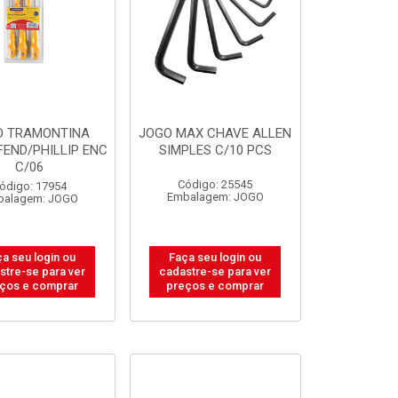
O TRAMONTINA
JOGO MAX CHAVE ALLEN
FEND/PHILLIP ENC
SIMPLES C/10 PCS
C/06
Código: 25545
ódigo: 17954
Embalagem: JOGO
balagem: JOGO
a seu login ou
Faça seu login ou
stre-se para ver
cadastre-se para ver
ços e comprar
preços e comprar