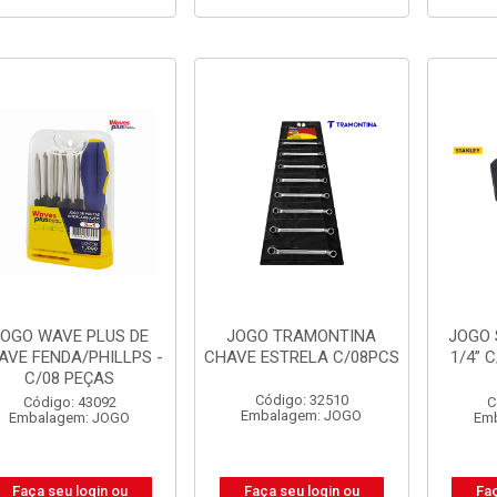
OGO WAVE PLUS DE
JOGO TRAMONTINA
JOGO 
AVE FENDA/PHILLPS -
CHAVE ESTRELA C/08PCS
1/4” 
C/08 PEÇAS
Código: 32510
Código: 43092
C
Embalagem: JOGO
Embalagem: JOGO
Em
Faça seu login ou
Faça seu login ou
Faç