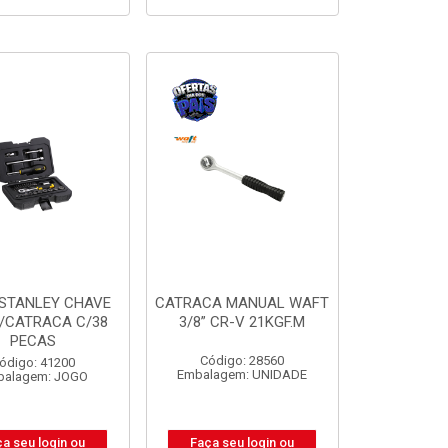
STANLEY CHAVE
CATRACA MANUAL WAFT
C/CATRACA C/38
3/8” CR-V 21KGF.M
PECAS
Código: 28560
ódigo: 41200
Embalagem: UNIDADE
balagem: JOGO
a seu login ou
Faça seu login ou