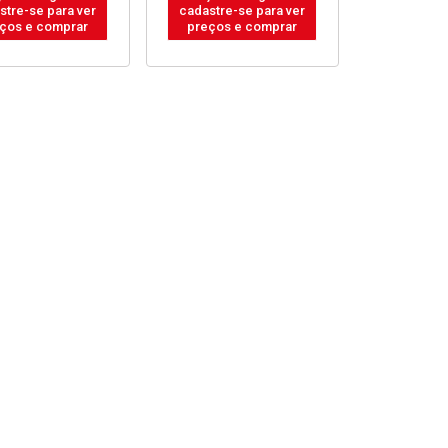
stre-se para ver
cadastre-se para ver
ços e comprar
preços e comprar