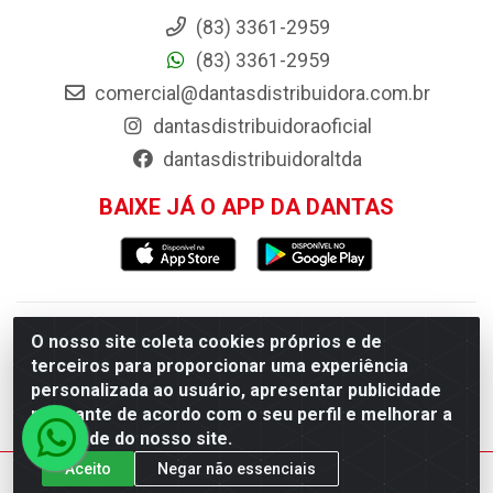
(83) 3361-2959
(83) 3361-2959
comercial@dantasdistribuidora.com.br
dantasdistribuidoraoficial
dantasdistribuidoraltda
BAIXE JÁ O APP DA DANTAS
Dantas Distribuidora - Rua Sebastião Araújo, 404 -
O nosso site coleta cookies próprios e de
terceiros para proporcionar uma experiência
Centro, Esperança/PB - CEP 58.135-000 - CNPJ
personalizada ao usuário, apresentar publicidade
09.046.825/0001-11
relevante de acordo com o seu perfil e melhorar a
qualidade do nosso site.
Aceito
Negar não essenciais