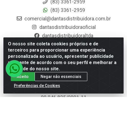
(83) 3361-2959
(83) 3361-2959
comercial@dantasdistribuidora.com.br
dantasdistribuidoraoficial
dantasdistribuidoraltda
O nosso site coleta cookies próprios e de
BAIXE JÁ O APP DA DANTAS
terceiros para proporcionar uma experiência
personalizada ao usuário, apresentar publicidade
relevante de acordo com o seu perfil e melhorar a
qualidade do nosso site.
Aceito
Negar não essenciais
Dantas Distribuidora - Rua Sebastião Araújo, 404 -
Preferências de Cookies
Centro, Esperança/PB - CEP 58.135-000 - CNPJ
09.046.825/0001-11