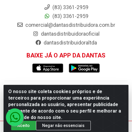
(83) 3361-2959
(83) 3361-2959
comercial@dantasdistribuidora.com.br
dantasdistribuidoraoficial
dantasdistribuidoraltda
BAIXE JÁ O APP DA DANTAS
Dantas Distribuidora - Rua Sebastião Araújo, 404 -
O nosso site coleta cookies próprios e de
terceiros para proporcionar uma experiência
Centro, Esperança/PB - CEP 58.135-000 - CNPJ
personalizada ao usuário, apresentar publicidade
09.046.825/0001-11
relevante de acordo com o seu perfil e melhorar a
qualidade do nosso site.
Aceito
Negar não essenciais