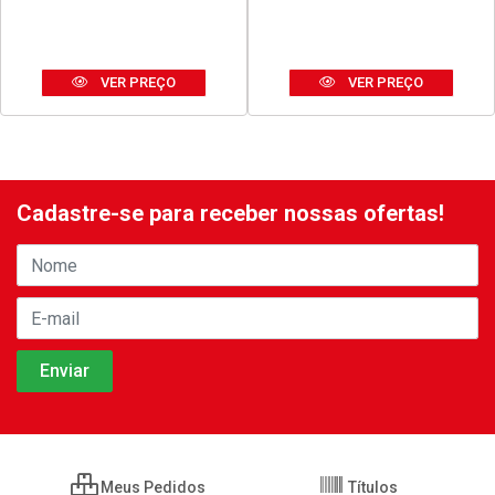
SILICONE TEKBOND
DISCO THOR CORTE FINO
ACETICO USO GERAL 50G
ACO INOX 180X1,6X23MM
BRANCO
7”
Código: 42678
Código: 42680
Embalagem: UNIDADE
Embalagem: UNIDADE
VER PREÇO
VER PREÇO
Cadastre-se para receber nossas ofertas!