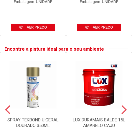
ANEL BLUKIT VEDACAO
SIFAO BLUKIT EXTEN UNIV
C/GUIA P/BACIA SANIT
SIMP 290-720MM PR
Código: 20002
Código: 30167
Embalagem: UNIDADE
Embalagem: UNIDADE
VER PREÇO
VER PREÇO
Encontre a pintura ideal para o seu ambiente