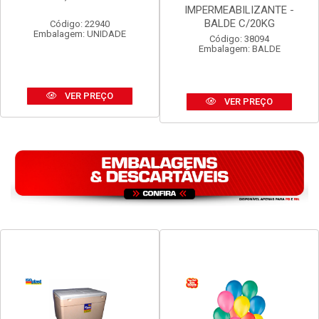
TELHA ETERNIT VOGATEX
MASSA ASFALTICA
4MM 2,44M X 50CM
VEDACIT
IMPERMEABILIZANTE -
BALDE C/20KG
Código: 22940
Embalagem: UNIDADE
Código: 38094
Embalagem: BALDE
VER PREÇO
VER PREÇO