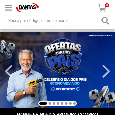
×
Receba da DANTAS DISTRIBUIDORA mensagem de
promoções e novidades em seu computador e/ou
celular!
Não permitir
Permitir
Powered by SendPulse
0