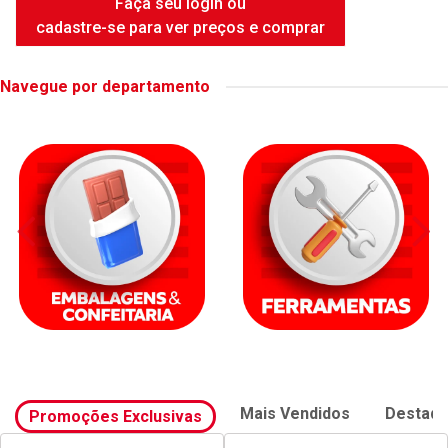
FAME DUCHA INTENSE WHITE
6500W
Código: 42414
Embalagem: UNIDADE
Faça seu login ou
cadastre-se para ver preços e comprar
Navegue por departamento