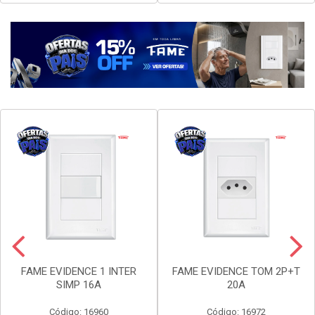
Faça seu login ou
Faça seu login ou
cadastre-se para
cadastre-se para
ver preços e
ver preços e
comprar
comprar