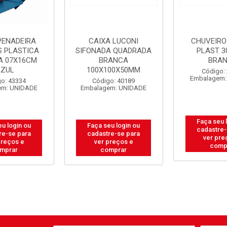
PENADEIRA
CAIXA LUCONI
CHUVEIRO
S PLASTICA
SIFONADA QUADRADA
PLAST 3
A 07X16CM
BRANCA
BRA
AZUL
100X100X50MM
Código:
Embalagem:
o: 43334
Código: 40189
em: UNIDADE
Embalagem: UNIDADE
Faça seu 
eu login ou
Faça seu login ou
cadastre-
re-se para
cadastre-se para
ver pre
preços e
ver preços e
comp
mprar
comprar