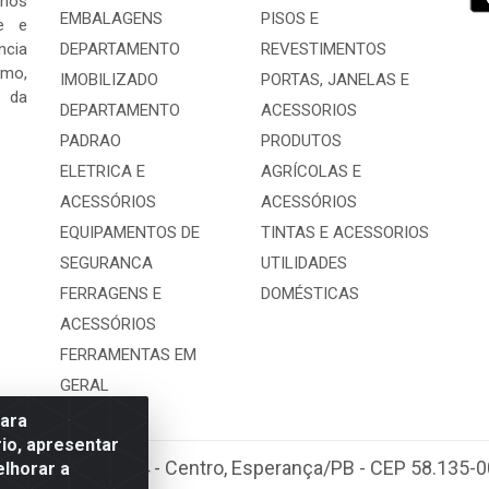
 nos
EMBALAGENS
PISOS E
e e
ncia
DEPARTAMENTO
REVESTIMENTOS
mo,
IMOBILIZADO
PORTAS, JANELAS E
s da
DEPARTAMENTO
ACESSORIOS
PADRAO
PRODUTOS
ELETRICA E
AGRÍCOLAS E
ACESSÓRIOS
ACESSÓRIOS
EQUIPAMENTOS DE
TINTAS E ACESSORIOS
SEGURANCA
UTILIDADES
FERRAGENS E
DOMÉSTICAS
ACESSÓRIOS
FERRAMENTAS EM
GERAL
para
io, apresentar
bastião Araújo, 404 - Centro, Esperança/PB - CEP 58.135
elhorar a