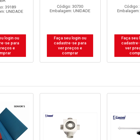
BR
Código: 30730
Código:
o: 39189
Embalagem: UNIDADE
Embalagem:
em: UNIDADE
eu login ou
Faça seu login ou
Faça seu 
re-se para
cadastre-se para
cadastre-
preços e
ver preços e
ver pre
mprar
comprar
comp