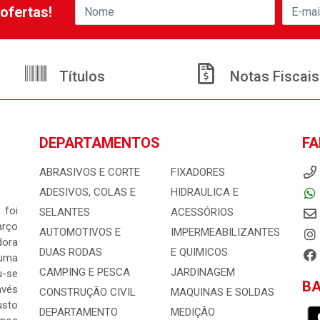
ofertas!
Títulos
Notas Fiscais
DEPARTAMENTOS
FA
ABRASIVOS E CORTE
FIXADORES
ADESIVOS, COLAS E
HIDRAULICA E
 foi
SELANTES
ACESSÓRIOS
arço
AUTOMOTIVOS E
IMPERMEABILIZANTES
dora
DUAS RODAS
E QUIMICOS
 uma
CAMPING E PESCA
JARDINAGEM
-se
BA
avés
CONSTRUÇÃO CIVIL
MAQUINAS E SOLDAS
usto
DEPARTAMENTO
MEDIÇÃO