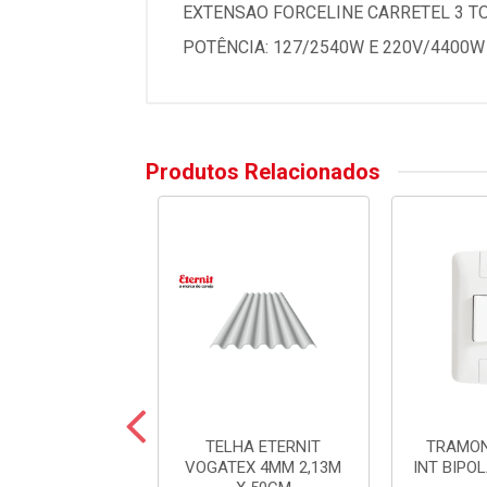
EXTENSAO FORCELINE CARRETEL 3 TO
POTÊNCIA: 127/2540W E 220V/4400W
Produtos Relacionados
CONE TEKBOND
TELHA ETERNIT
TRAMON
ERAL INCOLOR
VOGATEX 4MM 2,13M
INT BIPO