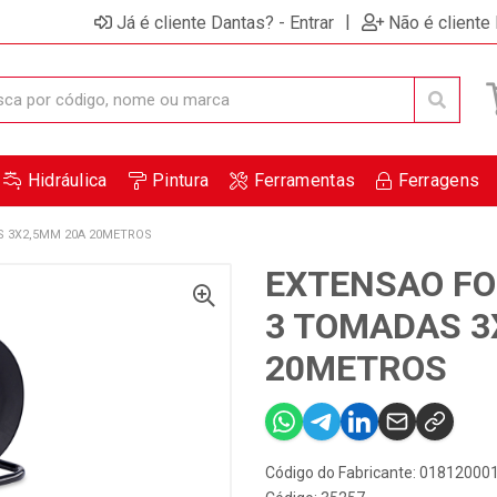
|
Já é cliente Dantas? - Entrar
Não é cliente
Hidráulica
Pintura
Ferramentas
Ferragens
S 3X2,5MM 20A 20METROS
EXTENSAO FO
3 TOMADAS 3
20METROS
Código do Fabricante: 01812000