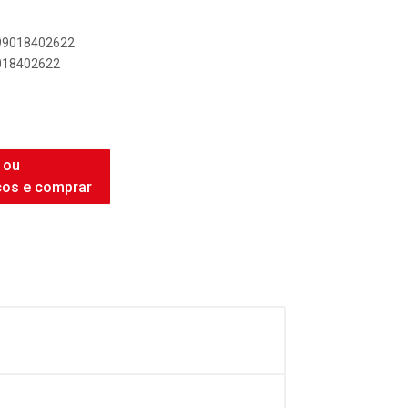
899018402622
9018402622
 ou
ços e comprar