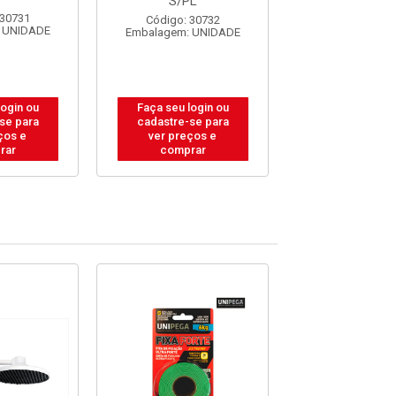
S/PL
S/PL
 30731
Código: 30732
Código: 30
 UNIDADE
Embalagem: UNIDADE
Embalagem: U
login ou
Faça seu login ou
Faça seu log
se para
cadastre-se para
cadastre-se
ços e
ver preços e
ver preços
rar
comprar
compra