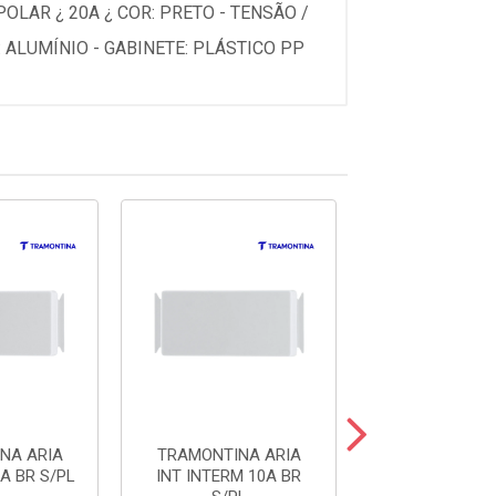
LAR ¿ 20A ¿ COR: PRETO - TENSÃO /
 ALUMÍNIO - GABINETE: PLÁSTICO PP
NA ARIA
TRAMONTINA ARIA
TRAMONTINA
A BR S/PL
INT INTERM 10A BR
INT BIP SIMP 