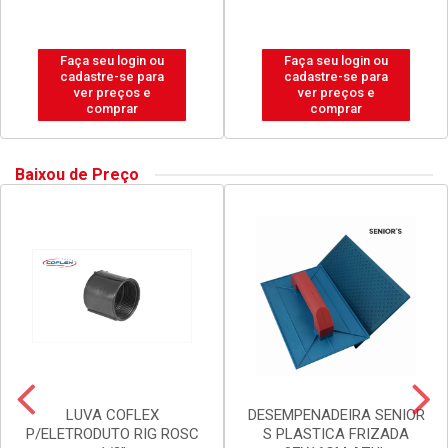
Faça seu login ou
Faça seu login ou
cadastre-se para
cadastre-se para
ver preços e
ver preços e
comprar
comprar
Baixou de Preço
LUVA COFLEX
DESEMPENADEIRA SENIOR
P/ELETRODUTO RIG ROSC
S PLASTICA FRIZADA