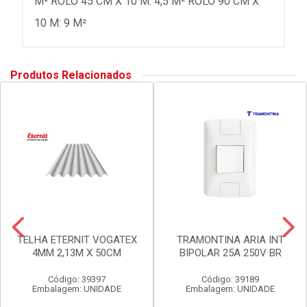
M² ROLO 45 CM X 10 M: 4,5 M² ROLO 90 CM X
10 M: 9 M²
Produtos Relacionados
TELHA ETERNIT VOGATEX
TRAMONTINA ARIA INT
4MM 2,13M X 50CM
BIPOLAR 25A 250V BR
Código: 39397
Código: 39189
Embalagem: UNIDADE
Embalagem: UNIDADE