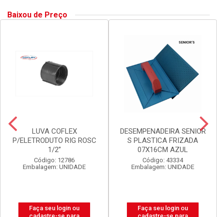
Baixou de Preço
LUVA COFLEX
DESEMPENADEIRA SENIOR
P/ELETRODUTO RIG ROSC
S PLASTICA FRIZADA
1/2”
07X16CM AZUL
Código: 12786
Código: 43334
Embalagem: UNIDADE
Embalagem: UNIDADE
Faça seu login ou
Faça seu login ou
cadastre-se para
cadastre-se para