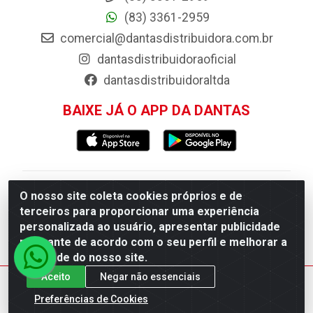
(83) 3361-2959
comercial@dantasdistribuidora.com.br
dantasdistribuidoraoficial
dantasdistribuidoraltda
BAIXE JÁ O APP DA DANTAS
Dantas Distribuidora - Rua Sebastião Araújo,
O nosso site coleta cookies próprios e de
terceiros para proporcionar uma experiência
404 - Centro, Esperança/PB - CEP 58.135-
personalizada ao usuário, apresentar publicidade
000 - CNPJ 09.046.825/0001-11
relevante de acordo com o seu perfil e melhorar a
qualidade do nosso site.
Aceito
Negar não essenciais
Preferências de Cookies