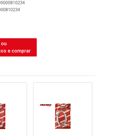
890000810234
0000810234
 ou
ços e comprar