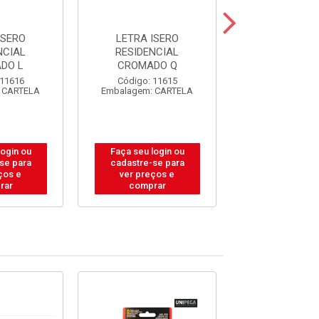
ISERO
LETRA ISERO
LETRA IS
NCIAL
RESIDENCIAL
RESIDENC
DO L
CROMADO Q
CROMADO
 11616
Código: 11615
Código: 11
 CARTELA
Embalagem: CARTELA
Embalagem: C
login ou
Faça seu login ou
Faça seu log
se para
cadastre-se para
cadastre-se
ços e
ver preços e
ver preços
rar
comprar
compra