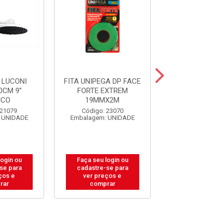
 LUCONI
FITA UNIPEGA DP FACE
GUIA TOLE
0CM 9”
FORTE EXTREM
P/PORTAO S
NCO
19MMX2M
20X40
 21079
Código: 23070
Código: 31
 UNIDADE
Embalagem: UNIDADE
Embalagem: U
login ou
Faça seu login ou
Faça seu log
se para
cadastre-se para
cadastre-se
ços e
ver preços e
ver preços
rar
comprar
compra