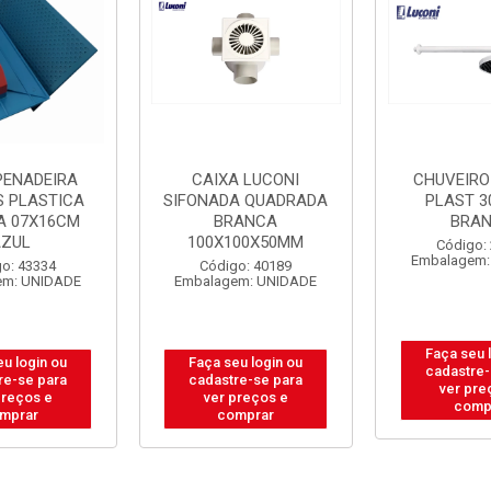
PENADEIRA
CAIXA LUCONI
CHUVEIRO
S PLASTICA
SIFONADA QUADRADA
PLAST 3
A 07X16CM
BRANCA
BRA
AZUL
100X100X50MM
Código:
Embalagem:
o: 43334
Código: 40189
em: UNIDADE
Embalagem: UNIDADE
Faça seu 
eu login ou
Faça seu login ou
cadastre-
re-se para
cadastre-se para
ver pre
preços e
ver preços e
comp
mprar
comprar