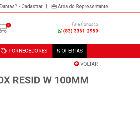
|
 Dantas? - Cadastrar
Área do Representante
Fale Conosco
0
(83) 3361-2959
FORNECEDORES
OFERTAS
VOLTAR
OX RESID W 100MM