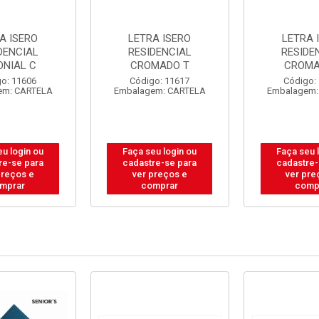
A ISERO
LETRA ISERO
LETRA 
DENCIAL
RESIDENCIAL
RESIDE
ONIAL C
CROMADO T
CROMA
o: 11606
Código: 11617
Código:
em: CARTELA
Embalagem: CARTELA
Embalagem:
eu login ou
Faça seu login ou
Faça seu 
re-se para
cadastre-se para
cadastre-
preços e
ver preços e
ver pre
mprar
comprar
comp