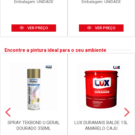
ANEL BLUKIT VEDACAO
SIFAO BLUKIT EXTEN UNIV
C/GUIA P/BACIA SANIT
SIMP 290-720MM PR
Código: 20002
Código: 30167
Embalagem: UNIDADE
Embalagem: UNIDADE
VER PREÇO
VER PREÇO
Encontre a pintura ideal para o seu ambiente