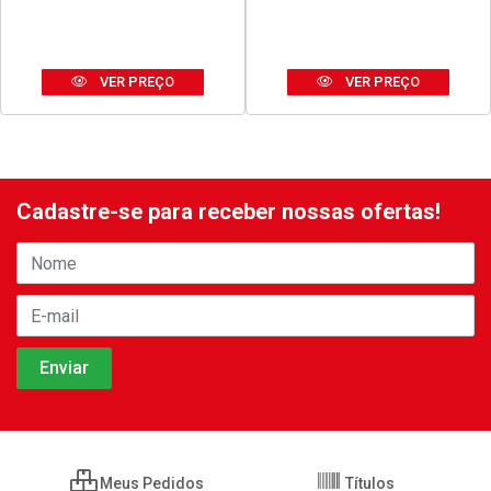
SILICONE TEKBOND
DISCO THOR CORTE FINO
ACETICO USO GERAL 50G
ACO INOX 180X1,6X23MM
BRANCO
7”
Código: 42678
Código: 42680
Embalagem: UNIDADE
Embalagem: UNIDADE
VER PREÇO
VER PREÇO
Cadastre-se para receber nossas ofertas!