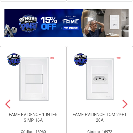
Faça seu login ou
Faça seu login ou
cadastre-se para
cadastre-se para
ver preços e
ver preços e
comprar
comprar