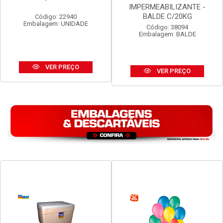
TELHA ETERNIT VOGATEX
MASSA ASFALTICA
4MM 2,44M X 50CM
VEDACIT
IMPERMEABILIZANTE -
BALDE C/20KG
Código: 22940
Embalagem: UNIDADE
Código: 38094
Embalagem: BALDE
VER PREÇO
VER PREÇO