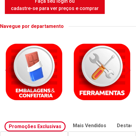
FAME DUCHA INTENSE WHITE
6500W
Código: 42414
Embalagem: UNIDADE
Faça seu login ou
cadastre-se para ver preços e comprar
Navegue por departamento