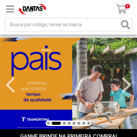
×
Receba da DANTAS DISTRIBUIDORA mensagem de
promoções e novidades em seu computador e/ou
celular!
Não permitir
Permitir
Powered by SendPulse
0