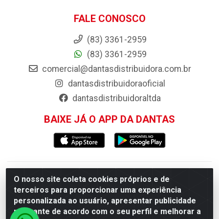
FALE CONOSCO
(83) 3361-2959
(83) 3361-2959
comercial@dantasdistribuidora.com.br
dantasdistribuidoraoficial
dantasdistribuidoraltda
BAIXE JÁ O APP DA DANTAS
Dantas Distribuidora - Rua Sebastião Araújo, 404 -
O nosso site coleta cookies próprios e de
terceiros para proporcionar uma experiência
Centro, Esperança/PB - CEP 58.135-000 - CNPJ
personalizada ao usuário, apresentar publicidade
09.046.825/0001-11
relevante de acordo com o seu perfil e melhorar a