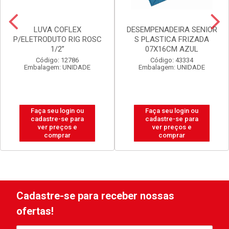
LUVA COFLEX
DESEMPENADEIRA SENIOR
P/ELETRODUTO RIG ROSC
S PLASTICA FRIZADA
1/2”
07X16CM AZUL
Código: 12786
Código: 43334
Embalagem: UNIDADE
Embalagem: UNIDADE
Faça seu login ou
Faça seu login ou
cadastre-se para
cadastre-se para
ver preços e
ver preços e
comprar
comprar
Cadastre-se para receber nossas
ofertas!