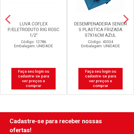
LUVA COFLEX
DESEMPENADEIRA SENIOR
P/ELETRODUTO RIG ROSC
S PLASTICA FRIZADA
1/2”
07X16CM AZUL
Código: 12786
Código: 43334
Embalagem: UNIDADE
Embalagem: UNIDADE
Faça seu login ou
Faça seu login ou
cadastre-se para
cadastre-se para
ver preços e
ver preços e
comprar
comprar
Cadastre-se para receber nossas
ofertas!