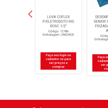
FACA TITANIUM
LUVA COFLEX
DESEM
IUM ROSE C/5
P/ELETRODUTO RIG
SENIOR 
PECAS
ROSC 1/2”
FRIZAD
digo: 37279
Código: 12786
alagem: JOGO
Embalagem: UNIDADE
Códig
Embalag
 seu login ou
Faça seu login ou
Faça s
astre-se para
cadastre-se para
cadast
er preços e
ver preços e
ver 
comprar
comprar
co