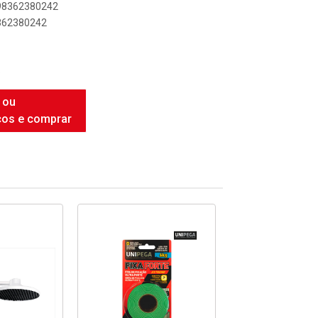
898362380242
8362380242
8
 ou
ços e comprar