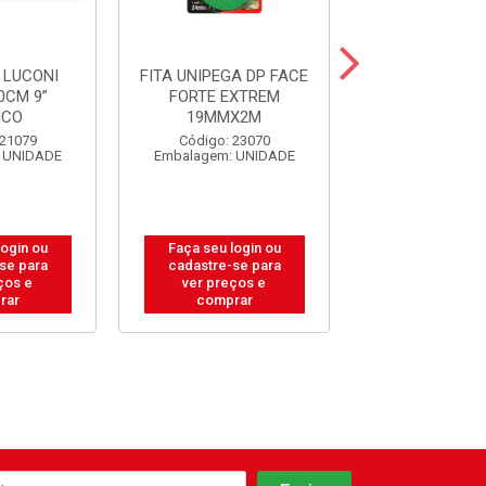
 LUCONI
FITA UNIPEGA DP FACE
GUIA TOLE
0CM 9”
FORTE EXTREM
P/PORTAO S
NCO
19MMX2M
20X40
 21079
Código: 23070
Código: 31
 UNIDADE
Embalagem: UNIDADE
Embalagem: U
login ou
Faça seu login ou
Faça seu log
se para
cadastre-se para
cadastre-se
ços e
ver preços e
ver preços
rar
comprar
compra