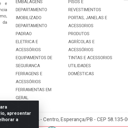
EMBALAGENS
PISOS E
e e
ncia
DEPARTAMENTO
REVESTIMENTOS
mo,
IMOBILIZADO
PORTAS, JANELAS E
s da
DEPARTAMENTO
ACESSORIOS
PADRAO
PRODUTOS
ELETRICA E
AGRÍCOLAS E
ACESSÓRIOS
ACESSÓRIOS
EQUIPAMENTOS DE
TINTAS E ACESSORIOS
SEGURANCA
UTILIDADES
FERRAGENS E
DOMÉSTICAS
ACESSÓRIOS
FERRAMENTAS EM
GERAL
para
io, apresentar
bastião Araújo, 404 - Centro, Esperança/PB - CEP 58.135
elhorar a