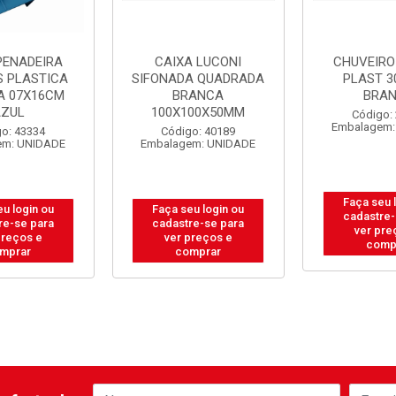
PENADEIRA
CAIXA LUCONI
CHUVEIRO
S PLASTICA
SIFONADA QUADRADA
PLAST 3
A 07X16CM
BRANCA
BRA
AZUL
100X100X50MM
Código:
Embalagem:
o: 43334
Código: 40189
em: UNIDADE
Embalagem: UNIDADE
Faça seu 
eu login ou
Faça seu login ou
cadastre-
re-se para
cadastre-se para
ver pre
preços e
ver preços e
comp
mprar
comprar