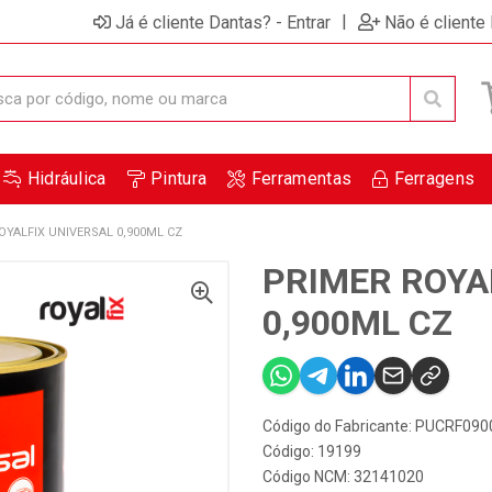
|
Já é cliente Dantas? - Entrar
Não é cliente
Hidráulica
Pintura
Ferramentas
Ferragens
OYALFIX UNIVERSAL 0,900ML CZ
PRIMER ROYA
0,900ML CZ
Código do Fabricante: PUCRF09
Código: 19199
Código NCM: 32141020