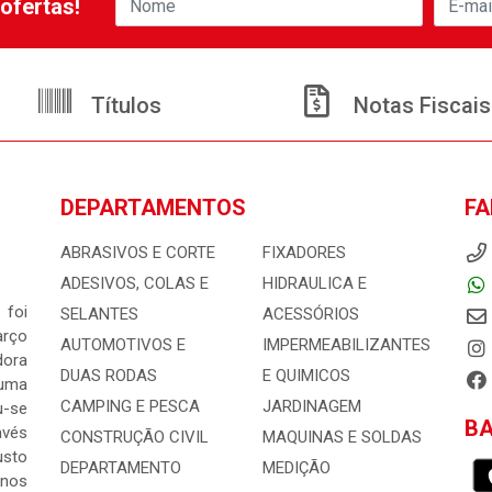
ofertas!
Títulos
Notas Fiscais
DEPARTAMENTOS
FA
ABRASIVOS E CORTE
FIXADORES
ADESIVOS, COLAS E
HIDRAULICA E
 foi
SELANTES
ACESSÓRIOS
arço
AUTOMOTIVOS E
IMPERMEABILIZANTES
dora
DUAS RODAS
E QUIMICOS
 uma
CAMPING E PESCA
JARDINAGEM
-se
BA
avés
CONSTRUÇÃO CIVIL
MAQUINAS E SOLDAS
usto
DEPARTAMENTO
MEDIÇÃO
 nos