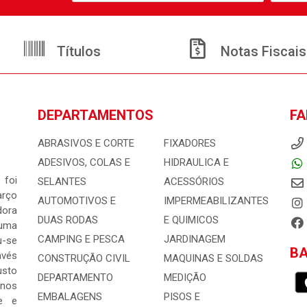
Títulos
Notas Fiscais
DEPARTAMENTOS
FA
ABRASIVOS E CORTE
FIXADORES
ADESIVOS, COLAS E
HIDRAULICA E
 foi
SELANTES
ACESSÓRIOS
arço
AUTOMOTIVOS E
IMPERMEABILIZANTES
dora
DUAS RODAS
E QUIMICOS
 uma
CAMPING E PESCA
JARDINAGEM
-se
BA
avés
CONSTRUÇÃO CIVIL
MAQUINAS E SOLDAS
usto
DEPARTAMENTO
MEDIÇÃO
 nos
EMBALAGENS
PISOS E
e e