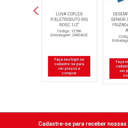
FACA TITANIUM
LUVA COFLEX
DESEM
IUM ROSE C/5
P/ELETRODUTO RIG
SENIOR 
PECAS
ROSC 1/2”
FRIZAD
digo: 37279
Código: 12786
alagem: JOGO
Embalagem: UNIDADE
Códig
Embalag
 seu login ou
Faça seu login ou
Faça s
astre-se para
cadastre-se para
cadast
er preços e
ver preços e
ver 
comprar
comprar
co
Cadastre-se para receber nossas 