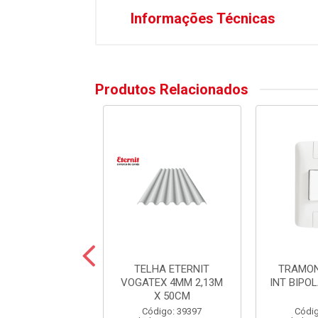
Informações Técnicas
Produtos Relacionados
CONE TEKBOND
TELHA ETERNIT
TRAMON
ERAL INCOLOR
VOGATEX 4MM 2,13M
INT BIPO
256GR
X 50CM
digo: 42682
Código: 39397
Códig