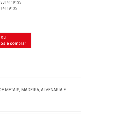
898314119135
8314119135
 ou
ços e comprar
E METAIS, MADEIRA, ALVENARIA E