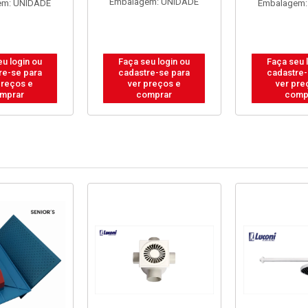
Embalagem: UNIDADE
em: UNIDADE
Embalagem:
eu login ou
Faça seu login ou
Faça seu 
re-se para
cadastre-se para
cadastre-
preços e
ver preços e
ver pre
mprar
comprar
comp