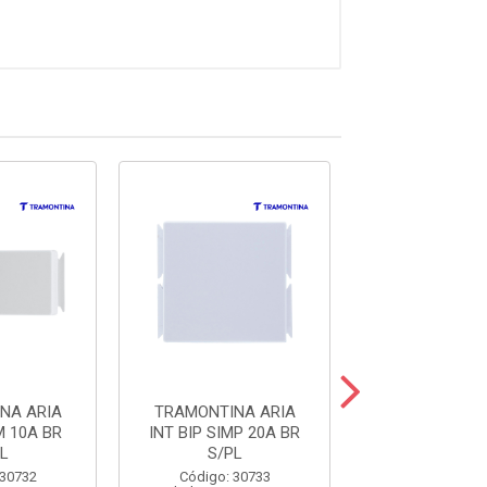
NA ARIA
TRAMONTINA ARIA
TRAMONTINA
M 10A BR
INT BIP SIMP 20A BR
INT BIP SIMP 
L
S/PL
S/PL
 30732
Código: 30733
Código: 30