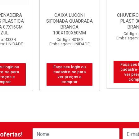
PENADEIRA
CAIXA LUCONI
CHUVEIRO
S PLASTICA
SIFONADA QUADRADA
PLAST 3
A 07X16CM
BRANCA
BRA
AZUL
100X100X50MM
Código:
Embalagem:
o: 43334
Código: 40189
em: UNIDADE
Embalagem: UNIDADE
Faça seu 
eu login ou
Faça seu login ou
cadastre-
re-se para
cadastre-se para
ver pre
preços e
ver preços e
comp
mprar
comprar
ofertas!