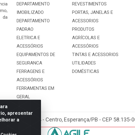
ncia
DEPARTAMENTO
REVESTIMENTOS
mo,
IMOBILIZADO
PORTAS, JANELAS E
s da
DEPARTAMENTO
ACESSORIOS
PADRAO
PRODUTOS
ELETRICA E
AGRÍCOLAS E
ACESSÓRIOS
ACESSÓRIOS
EQUIPAMENTOS DE
TINTAS E ACESSORIOS
SEGURANCA
UTILIDADES
FERRAGENS E
DOMÉSTICAS
ACESSÓRIOS
FERRAMENTAS EM
GERAL
para
io, apresentar
bastião Araújo, 404 - Centro, Esperança/PB - CEP 58.135
elhorar a
 Cookies