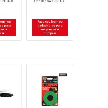
 UNIDADE
Embalagem: UNIDADE
Embalagem: U
login ou
Faça seu login ou
Faça seu log
se para
cadastre-se para
cadastre-se
ços e
ver preços e
ver preços
rar
comprar
compra