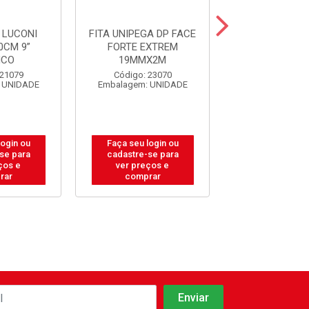
 LUCONI
FITA UNIPEGA DP FACE
GUIA TOLE
0CM 9”
FORTE EXTREM
P/PORTAO S
NCO
19MMX2M
20X40
 21079
Código: 23070
Código: 31
 UNIDADE
Embalagem: UNIDADE
Embalagem: U
login ou
Faça seu login ou
Faça seu log
se para
cadastre-se para
cadastre-se
ços e
ver preços e
ver preços
rar
comprar
compra