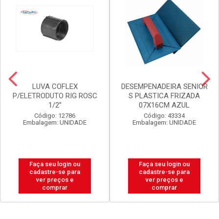
LUVA COFLEX
DESEMPENADEIRA SENIOR
P/ELETRODUTO RIG ROSC
S PLASTICA FRIZADA
1/2”
07X16CM AZUL
Código: 12786
Código: 43334
Embalagem: UNIDADE
Embalagem: UNIDADE
Faça seu login ou
Faça seu login ou
cadastre-se para
cadastre-se para
ver preços e
ver preços e
comprar
comprar