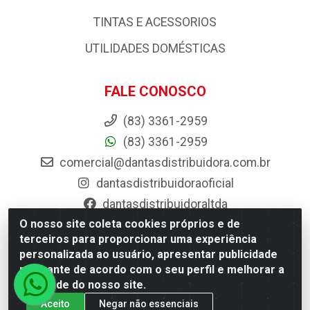
TINTAS E ACESSORIOS
UTILIDADES DOMÉSTICAS
FALE CONOSCO
(83) 3361-2959
(83) 3361-2959
comercial@dantasdistribuidora.com.br
dantasdistribuidoraoficial
dantasdistribuidoraltda
O nosso site coleta cookies próprios e de
BAIXE JÁ O APP DA DANTAS
terceiros para proporcionar uma experiência
personalizada ao usuário, apresentar publicidade
relevante de acordo com o seu perfil e melhorar a
qualidade do nosso site.
Aceito
Negar não essenciais